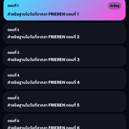
ตอนที่ 1
กำลังดู
คำอธิษฐานในวันที่จากลา FRIEREN ตอนที่ 1
ตอนที่ 2
คำอธิษฐานในวันที่จากลา FRIEREN ตอนที่ 2
ตอนที่ 3
คำอธิษฐานในวันที่จากลา FRIEREN ตอนที่ 3
ตอนที่ 4
คำอธิษฐานในวันที่จากลา FRIEREN ตอนที่ 4
ตอนที่ 5
คำอธิษฐานในวันที่จากลา FRIEREN ตอนที่ 5
ตอนที่ 6
คำอธิษฐานในวันที่จากลา FRIEREN ตอนที่ 6