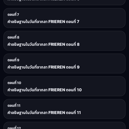
ตอนที่ 7
คำอธิษฐานในวันที่จากลา FRIEREN ตอนที่ 7
ตอนที่ 8
คำอธิษฐานในวันที่จากลา FRIEREN ตอนที่ 8
ตอนที่ 9
คำอธิษฐานในวันที่จากลา FRIEREN ตอนที่ 9
ตอนที่ 10
คำอธิษฐานในวันที่จากลา FRIEREN ตอนที่ 10
ตอนที่ 11
คำอธิษฐานในวันที่จากลา FRIEREN ตอนที่ 11
ตอนที่ 12