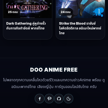
25 ตอน
24 ตอน
Dark Gathering คู่หูต่างขั้ว
Strike the Blood ราชันย์
กับภารกิจกำจัดผี พากย์ไทย
โลหิตรัตติกาล อนิเมะใหม่พากย์
ไทย
DOO ANIME FREE
ไม่พลาดทุกความเคลื่นไหวด้วยรีวิวและบทความข่าวAnime พร้อม ดู
อนิเมะพากย์ไทย เสียงญี่ปุ่น การ์ตูนออนไลน์ซับไทย ครับ