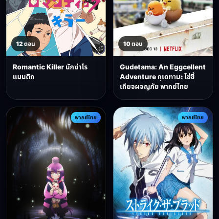
12 ตอน
10 ตอน
Romantic Killer นักฆ่าโร
Gudetama: An Eggcellent
แมนติก
Adventure กุเดทามะ ไข่ขี้
เกียจผจญภัย พากย์ไทย
พากย์ไทย
พากย์ไทย