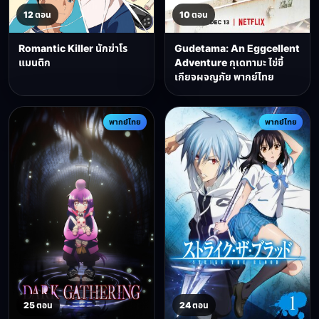
12 ตอน
10 ตอน
Romantic Killer นักฆ่าโร
Gudetama: An Eggcellent
แมนติก
Adventure กุเดทามะ ไข่ขี้
เกียจผจญภัย พากย์ไทย
พากย์ไทย
พากย์ไทย
25 ตอน
24 ตอน