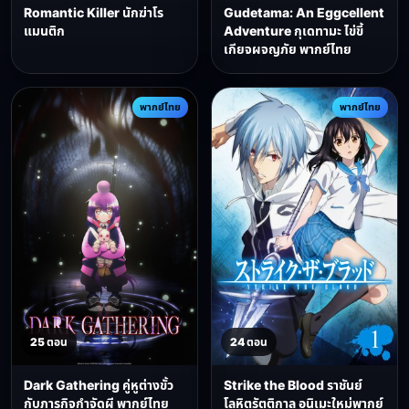
Romantic Killer นักฆ่าโร
Gudetama: An Eggcellent
แมนติก
Adventure กุเดทามะ ไข่ขี้
เกียจผจญภัย พากย์ไทย
พากย์ไทย
พากย์ไทย
25 ตอน
24 ตอน
Dark Gathering คู่หูต่างขั้ว
Strike the Blood ราชันย์
กับภารกิจกำจัดผี พากย์ไทย
โลหิตรัตติกาล อนิเมะใหม่พากย์