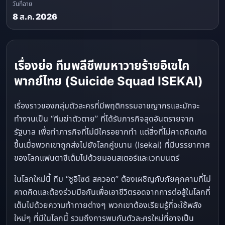
วันที่ฉาย
8 ส.ค. 2026
เรื่องย่อ ทีมพลีชีพมหาวายร้ายอิเซไค
พากย์ไทย (Suicide Squad ISEKAI)
เรื่องราวของกลุ่มตัวละครที่มีพฤติกรรมอาชญากรและมักจะ
ทำงานเป็น “ทีมฆ่าตัวตาย” ที่ได้รับภารกิจสุดอันตรายจาก
รัฐบาล เพื่อทำภารกิจที่ไม่มีใครอยากทำ แต่สิ่งที่ไม่คาดคิดเกิด
ขึ้นเมื่อพวกเขาถูกส่งไปยังโลกคู่ขนาน (Isekai) ที่มีบรรยากาศ
ของโลกแฟนตาซีเต็มไปด้วยมอนสเตอร์และเวทมนตร์
ในโลกใหม่นี้ ทีม “ซูอิไซด์ สควอด” ต้องเผชิญกับภัยคุกคามที่ไม่
คาดคิดและต้องร่วมมือกันเพื่อเอาชีวิตรอดจากการต่อสู้ในโลกที่
เต็มไปด้วยความท้าทายต่างๆ พวกเขาต้องเรียนรู้ที่จะใช้พลัง
ใหม่ๆ ที่มีในโลกนี้ รวมถึงการพบกับตัวละครใหม่ที่อาจเป็น