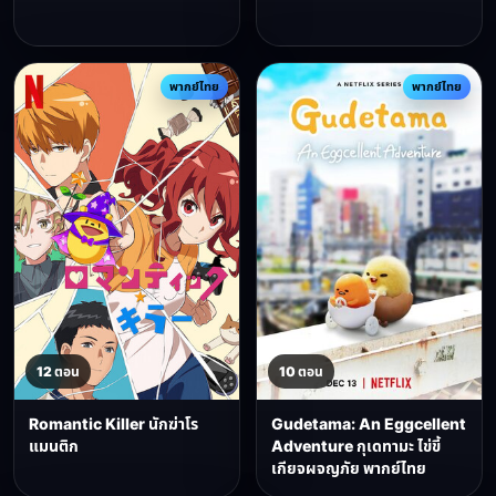
พากย์ไทย
พากย์ไทย
12 ตอน
10 ตอน
Romantic Killer นักฆ่าโร
Gudetama: An Eggcellent
แมนติก
Adventure กุเดทามะ ไข่ขี้
เกียจผจญภัย พากย์ไทย