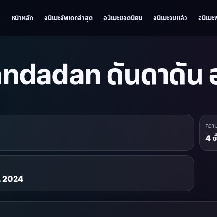
หน้าหลัก
อนิเมะอัพเดทล่าสุด
อนิเมะยอดนิยม
อนิเมะจบแล้ว
อนิเมะ
ndadan ดันดาดัน อ
ควา
4 ช
ย. 2024