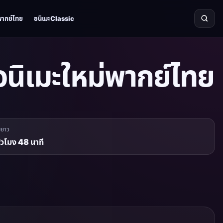
พากย์ไทย
อนิเมะClassic
นิเมะใหม่พากย์ไทย
มยาว
ั่วโมง 48 นาที