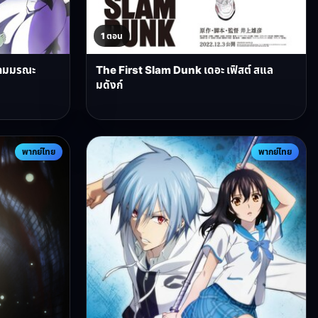
1 ตอน
ิตเกมมรณะ
The First Slam Dunk เดอะ เฟิสต์ สแล
มดังก์
พากย์ไทย
พากย์ไทย