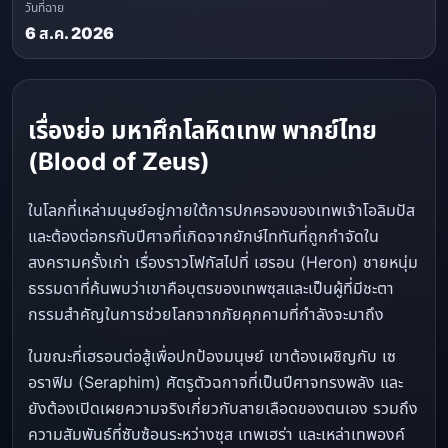
วันที่ฉาย
6 ส.ค. 2026
เรื่องย่อ มหาศึกโลหิตเทพ พากย์ไทย
(Blood of Zeus)
ในโลกที่เหล่ามนุษย์อยู่ภายใต้การปกครองของเทพเจ้าโอลิมปัส
และต้องต่อกรกับปีศาจที่เกิดจากยักษ์ไททันที่ถูกกำจัดใน
สงครามครั้งเก่า เรื่องราวโฟกัสไปที่ เฮรอน (Heron) ชายหนุ่ม
ธรรมดาที่ค้นพบว่าเขาคือบุตรของเทพซุสและเป็นผู้ที่มีชะตา
กรรมสำคัญในการช่วยโลกจากภัยคุกคามที่กำลังจะมาถึง
ในขณะที่เฮรอนต่อสู้เพื่อปกป้องมนุษย์ เขาต้องเผชิญกับ เซ
อราฟิม (Seraphim) ศัตรูตัวฉกาจที่เป็นปีศาจทรงพลัง และ
ยังต้องเปิดเผยความจริงเกี่ยวกับสายเลือดของตนเอง รวมถึง
ความสัมพันธ์ที่ซับซ้อนระหว่างซุส เทพเฮร่า และเหล่าเทพองค์