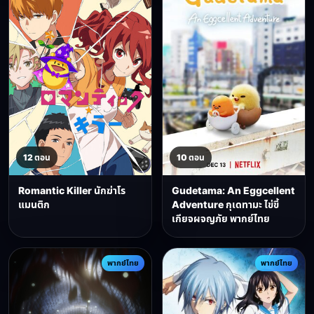
12 ตอน
10 ตอน
Romantic Killer นักฆ่าโร
Gudetama: An Eggcellent
แมนติก
Adventure กุเดทามะ ไข่ขี้
เกียจผจญภัย พากย์ไทย
พากย์ไทย
พากย์ไทย