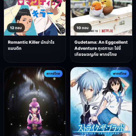
12 ตอน
10 ตอน
Romantic Killer นักฆ่าโร
Gudetama: An Eggcellent
แมนติก
Adventure กุเดทามะ ไข่ขี้
เกียจผจญภัย พากย์ไทย
พากย์ไทย
พากย์ไทย