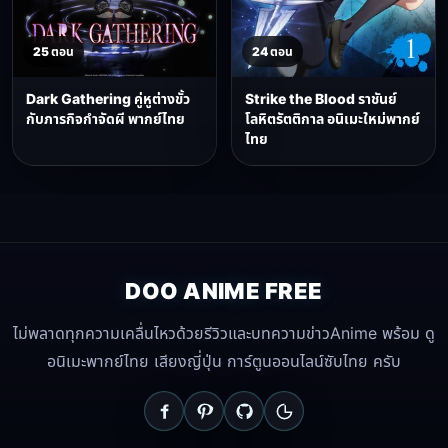
25 ตอน
24 ตอน
Dark Gathering คู่หูต่างขั้ว
Strike the Blood ราชันย์
กับภารกิจกำจัดผี พากย์ไทย
โลหิตรัตติกาล อนิเมะใหม่พากย์
ไทย
DOO ANIME FREE
ไม่พลาดทุกความเคลื่นไหวด้วยรีวิวและบทความข่าวAnime พร้อม ดู
อนิเมะพากย์ไทย เสียงญี่ปุ่น การ์ตูนออนไลน์ซับไทย ครับ