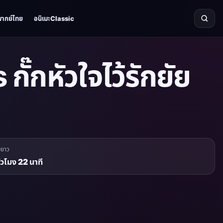
พากย์ไทย
อนิเมะClassic
ั๊กหัวใจไว้รักยัย
มยาว
ั่วโมง 22 นาที