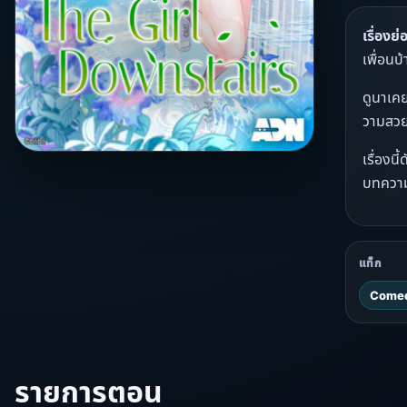
เรื่องย่
เพื่อนบ
ดูนาเคย
วามสวย
เรื่อง
บทควา
แท็ก
Comed
รายการตอน