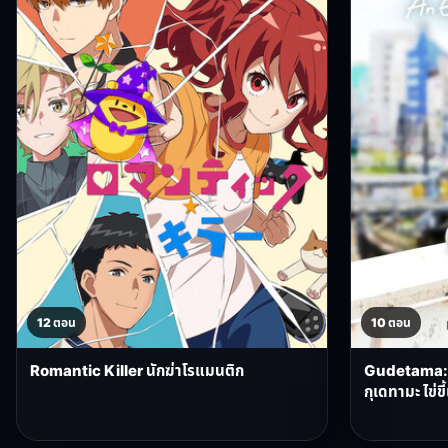
12 ตอน
10 ตอน
Romantic Killer นักฆ่าโรแมนติก
Gudetama: 
กุเดทามะ ไข่ข