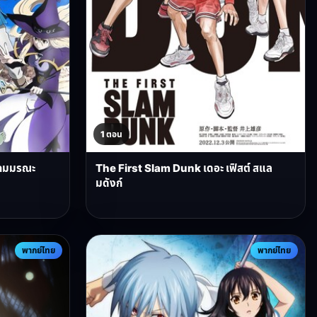
1 ตอน
ิตเกมมรณะ
The First Slam Dunk เดอะ เฟิสต์ สแล
มดังก์
พากย์ไทย
พากย์ไทย