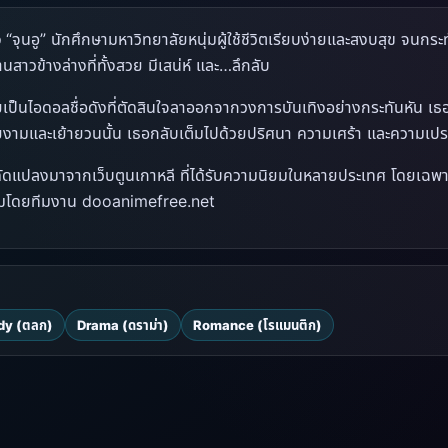
อ
“จุนอู” นักศึกษามหาวิทยาลัยหนุ่มผู้ใช้ชีวิตเรียบง่ายและสงบสุข จนกระ
้านสาวข้างล่างที่ทั้งสวย มีเสน่ห์ และ…ลึกลับ
เป็นไอดอลชื่อดังที่ตัดสินใจลาออกจากวงการบันเทิงอย่างกระทันหัน เธอเ
งามและเย้ายวนนั้น เธอกลับเต็มไปด้วยปริศนา ความเศร้า และความเ
นี้ดัดแปลงมาจากเว็บตูนเกาหลี ที่ได้รับความนิยมในหลายประเทศ โดยเฉ
มโดยทีมงาน dooanimefree.net
y (ตลก)
Drama (ดราม่า)
Romance (โรแมนติก)