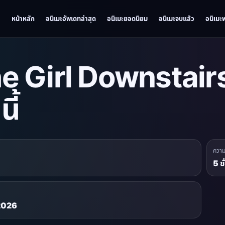
หน้าหลัก
อนิเมะอัพเดทล่าสุด
อนิเมะยอดนิยม
อนิเมะจบแล้ว
อนิเมะ
e Girl Downstairs ก
ี้
ควา
5 ช
 2026