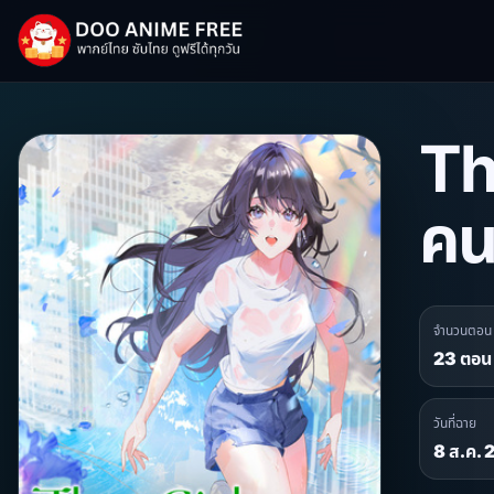
Th
คนน
จำนวนตอน
23 ตอน
วันที่ฉาย
8 ส.ค.