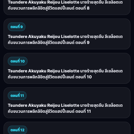
Tsundere Akuyaku Reijou Liselotte นางร้ายสุดซึน ลีเซล็อตเต
กับขบวนการพลิกลิขิตสู่ชีวิตแฮปปี้เอนด์ ตอนที่ 8
ตอนที่ 9
Tsundere Akuyaku Reijou Liselotte นางร้ายสุดซึน ลีเซล็อตเต
กับขบวนการพลิกลิขิตสู่ชีวิตแฮปปี้เอนด์ ตอนที่ 9
ตอนที่ 10
Tsundere Akuyaku Reijou Liselotte นางร้ายสุดซึน ลีเซล็อตเต
กับขบวนการพลิกลิขิตสู่ชีวิตแฮปปี้เอนด์ ตอนที่ 10
ตอนที่ 11
Tsundere Akuyaku Reijou Liselotte นางร้ายสุดซึน ลีเซล็อตเต
กับขบวนการพลิกลิขิตสู่ชีวิตแฮปปี้เอนด์ ตอนที่ 11
ตอนที่ 12