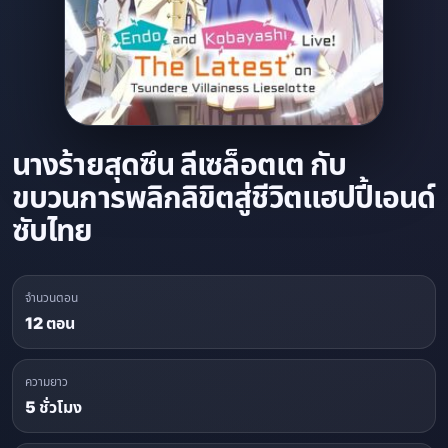
นางร้ายสุดซึน ลีเซล็อตเต กับ
ขบวนการพลิกลิขิตสู่ชีวิตแฮปปี้เอนด์
ซับไทย
จำนวนตอน
12 ตอน
ความยาว
5 ชั่วโมง