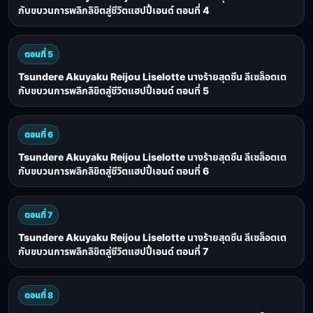
กับขบวนการพลิกลิขิตสู่ชีวิตแฮปปี้เอนด์ ตอนที่ 4
ตอนที่ 5
Tsundere Akuyaku Reijou Liselotte นางร้ายสุดซึน ลีเซล็อตเต
กับขบวนการพลิกลิขิตสู่ชีวิตแฮปปี้เอนด์ ตอนที่ 5
ตอนที่ 6
Tsundere Akuyaku Reijou Liselotte นางร้ายสุดซึน ลีเซล็อตเต
กับขบวนการพลิกลิขิตสู่ชีวิตแฮปปี้เอนด์ ตอนที่ 6
ตอนที่ 7
Tsundere Akuyaku Reijou Liselotte นางร้ายสุดซึน ลีเซล็อตเต
กับขบวนการพลิกลิขิตสู่ชีวิตแฮปปี้เอนด์ ตอนที่ 7
ตอนที่ 8