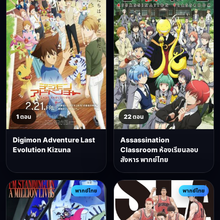
1 ตอน
22 ตอน
Digimon Adventure Last
Assassination
Evolution Kizuna
Classroom ห้องเรียนลอบ
สังหาร พากย์ไทย
พากย์ไทย
พากย์ไทย