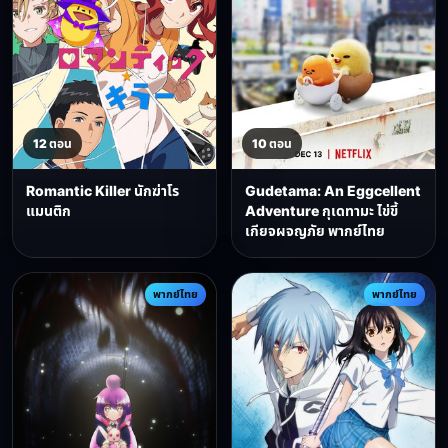
12 ตอน
10 ตอน
Romantic Killer นักฆ่าโร
Gudetama: An Eggcellent
แมนติก
Adventure กุเดทามะ ไข่ขี้
เกียจผจญภัย พากย์ไทย
พากย์ไทย
พากย์ไทย