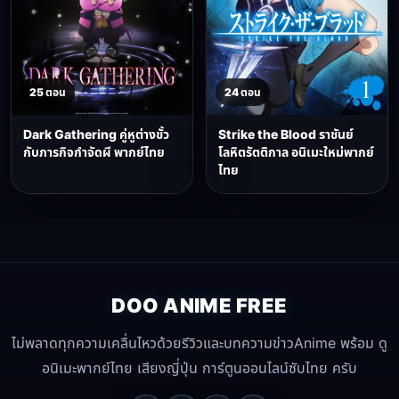
25 ตอน
24 ตอน
Dark Gathering คู่หูต่างขั้ว
Strike the Blood ราชันย์
กับภารกิจกำจัดผี พากย์ไทย
โลหิตรัตติกาล อนิเมะใหม่พากย์
ไทย
DOO ANIME FREE
ไม่พลาดทุกความเคลื่นไหวด้วยรีวิวและบทความข่าวAnime พร้อม ดู
อนิเมะพากย์ไทย เสียงญี่ปุ่น การ์ตูนออนไลน์ซับไทย ครับ