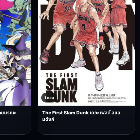
1 ตอน
ิตเกมมรณะ
The First Slam Dunk เดอะ เฟิสต์ สแล
มดังก์