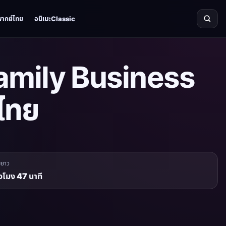
พากย์ไทย
อนิเมะClassic
amily Business
์ไทย
มยาว
ั่วโมง 47 นาที