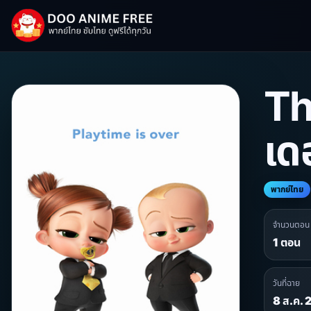
Th
เด
พากย์ไทย
จำนวนตอน
1 ตอน
วันที่ฉาย
8 ส.ค.