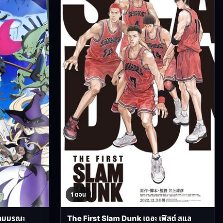
1 ตอน
ิตเกมมรณะ
The First Slam Dunk เดอะ เฟิสต์ สแล