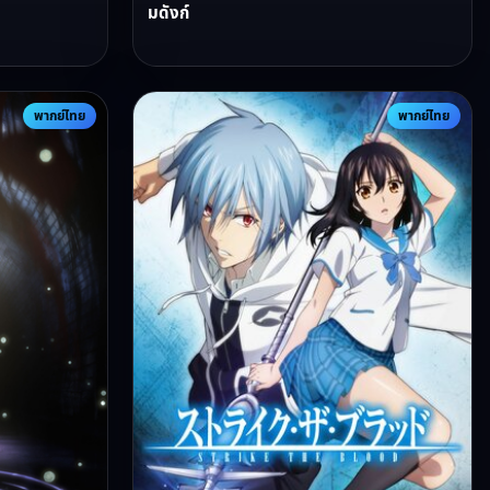
มดังก์
พากย์ไทย
พากย์ไทย