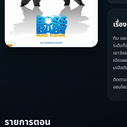
เรื่
ทิม และ
ระดับท็
เยาว์แล
เปิดเผย
มเปิลต
ติดตาม
ออนไลน์
รายการตอน