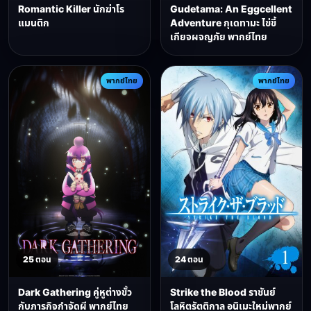
Romantic Killer นักฆ่าโร
Gudetama: An Eggcellent
แมนติก
Adventure กุเดทามะ ไข่ขี้
เกียจผจญภัย พากย์ไทย
พากย์ไทย
พากย์ไทย
25 ตอน
24 ตอน
Dark Gathering คู่หูต่างขั้ว
Strike the Blood ราชันย์
กับภารกิจกำจัดผี พากย์ไทย
โลหิตรัตติกาล อนิเมะใหม่พากย์