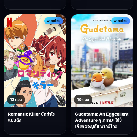
พากย์ไทย
พากย์ไทย
12 ตอน
10 ตอน
Romantic Killer นักฆ่าโร
Gudetama: An Eggcellent
แมนติก
Adventure กุเดทามะ ไข่ขี้
เกียจผจญภัย พากย์ไทย