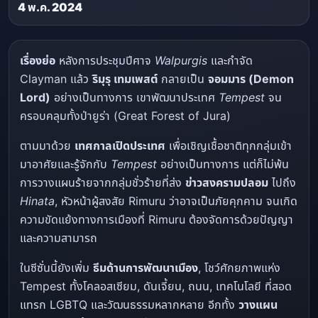
4 พ.ค. 2024
เรื่องย่อ
หลังการประชุมปีศาจ
Walpurgis
และกำจัด
Clayman แล้ว
ริมุรุ เทมเพสต์
กลายเป็น
จอมมาร (Demon
Lord)
อย่างเป็นทางการ เขาพัฒนาประเทศ
Tempest
จน
ครอบคลุมทั้งป่ายูร่า (Great Forest of Jura)
ตามมาด้วย
เทศกาลเปิดประเทศ
เพื่อเชิญเชื้อชาติทุกกลุ่มเข้า
มาอาศัยและรู้จักกับ
Tempest
อย่างเป็นทางการ แต่ก็ไม่พ้น
การวางแผนร้ายจากกลุ่มชั่วร้ายที่ส่ง
ข่าวสงครามปลอม
ไปถึง
Hinata
, หัวหน้าผู้สงสัย Rimuru ว่าอาจเป็นภัยคุกคาม จนเกิด
ความขัดแย้งทางการเมืองที่ Rimuru ต้องจัดการด้วยปัญญา
และความสามารถ
ในซีซั่นนี้ยังเพิ่ม
ธีมด้านการพัฒนาเมือง
, โชว์ศักยภาพแห่ง
Tempest ทั้งโคลอสเซียม, ดันเจี้ยน, ถนน, เทคโนโลยี ที่สอด
แทรก LGBTQ และวัฒนธรรมหลากหลาย อีกทั้ง
วางแผน