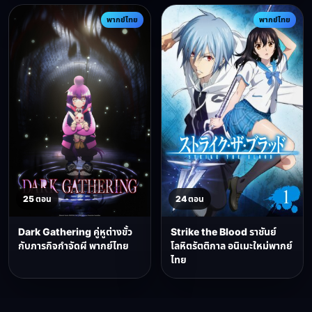
พากย์ไทย
พากย์ไทย
25 ตอน
24 ตอน
Dark Gathering คู่หูต่างขั้ว
Strike the Blood ราชันย์
กับภารกิจกำจัดผี พากย์ไทย
โลหิตรัตติกาล อนิเมะใหม่พากย์
ไทย