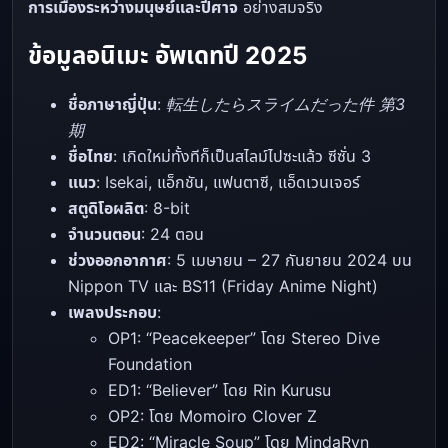
การเมืองระหว่างมนุษย์และปีศาจ
อย่างสมจริง
ข้อมูลอนิเมะ
อัพเดทปี 2025
ชื่อภาษาญี่ปุ่น
:
転生したらスライムだった件 第3
期
ชื่อไทย
: เกิดใหม่ทั้งทีก็เป็นสไลม์ไปซะแล้ว ซีซั่น 3
แนว
: Isekai, แอ็กชัน, แฟนตาซี, แอ็ดเวนเจอร์
สตูดิโอผลิต
: 8-bit
จำนวนตอน
: 24 ตอน
ช่วงออกอากาศ
: 5 เมษายน – 27 กันยายน 2024 บน
Nippon TV และ BS11 (Friday Anime Night)
เพลงประกอบ
:
OP1: “Peacekeeper” โดย Stereo Dive
Foundation
ED1: “Believer” โดย Rin Kurusu
OP2: โดย Momoiro Clover Z
ED2: “Miracle Soup” โดย MindaRyn