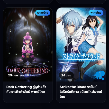
พากย์ไทย
พากย์ไทย
25 ตอน
24 ตอน
Dark Gathering คู่หูต่างขั้ว
Strike the Blood ราชันย์
กับภารกิจกำจัดผี พากย์ไทย
โลหิตรัตติกาล อนิเมะใหม่พากย์
ไทย