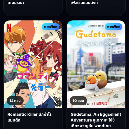
เกมมรณะ
เฟิสต์ สแลมดังก์
พากย์ไทย
พากย์ไทย
12 ตอน
10 ตอน
Romantic Killer นักฆ่าโร
Gudetama: An Eggcellent
แมนติก
Adventure กุเดทามะ ไข่ขี้
เกียจผจญภัย พากย์ไทย