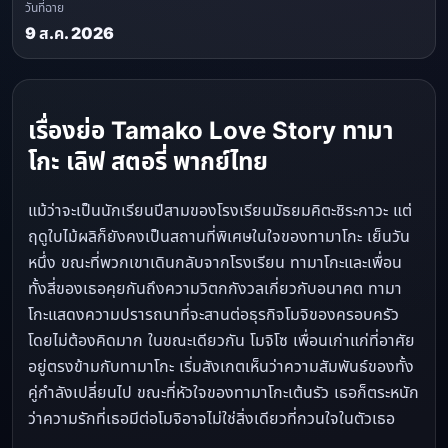
วันที่ฉาย
9 ส.ค. 2026
เรื่องย่อ Tamako Love Story ทามา
โกะ เลิฟ สตอรี่ พากย์ไทย
แม้ว่าจะเป็นนักเรียนปีสามของโรงเรียนมัธยมคิตะชิระกาวะ แต่
ฤดูใบไม้ผลิก็ยังคงเป็นสถานที่พิเศษในใจของทามาโกะ เย็นวัน
หนึ่ง ขณะที่พวกเขาเดินกลับจากโรงเรียน ทามาโกะและเพื่อน
ทั้งสี่ของเธอคุยกันถึงความวิตกกังวลเกี่ยวกับอนาคต ทามา
โกะแสดงความปรารถนาที่จะสานต่อธุรกิจโมจิของครอบครัว
โดยไม่ต้องคิดมาก ในขณะเดียวกัน โมจิโซ เพื่อนเก่าแก่ที่อาศัย
อยู่ตรงข้ามกับทามาโกะ เริ่มสังเกตเห็นว่าความสัมพันธ์ของทั้ง
คู่กำลังเปลี่ยนไป ขณะที่หัวใจของทามาโกะเต้นรัว เธอก็ตระหนัก
ว่าความรักที่เธอมีต่อโมจิอาจไม่ใช่สิ่งเดียวที่กวนใจในตัวเธอ