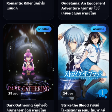
Romantic Killer นักฆ่าโร
Gudetama: An Eggcellent
แมนติก
Adventure กุเดทามะ ไข่ขี้
เกียจผจญภัย พากย์ไทย
พากย์ไทย
พากย์ไทย
25 ตอน
24 ตอน
Dark Gathering คู่หูต่างขั้ว
Strike the Blood ราชันย์
กับภารกิจกำจัดผี พากย์ไทย
โลหิตรัตติกาล อนิเมะใหม่พากย์