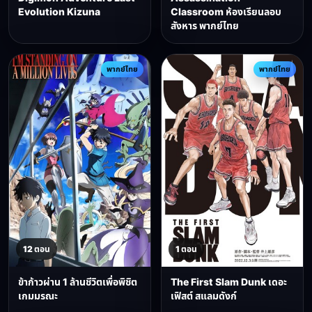
Evolution Kizuna
Classroom ห้องเรียนลอบ
สังหาร พากย์ไทย
พากย์ไทย
พากย์ไทย
12 ตอน
1 ตอน
ข้าก้าวผ่าน 1 ล้านชีวิตเพื่อพิชิต
The First Slam Dunk เดอะ
เกมมรณะ
เฟิสต์ สแลมดังก์