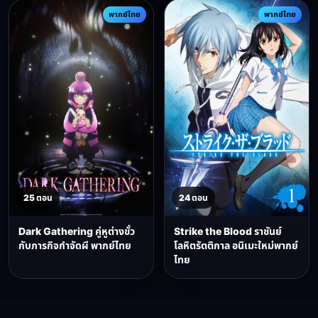
พากย์ไทย
พากย์ไทย
25 ตอน
24 ตอน
Dark Gathering คู่หูต่างขั้ว
Strike the Blood ราชันย์
กับภารกิจกำจัดผี พากย์ไทย
โลหิตรัตติกาล อนิเมะใหม่พากย์
ไทย