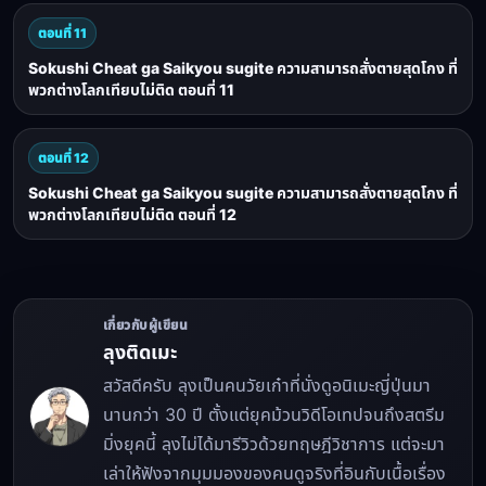
ตอนที่ 11
Sokushi Cheat ga Saikyou sugite ความสามารถสั่งตายสุดโกง ที่
พวกต่างโลกเทียบไม่ติด ตอนที่ 11
ตอนที่ 12
Sokushi Cheat ga Saikyou sugite ความสามารถสั่งตายสุดโกง ที่
พวกต่างโลกเทียบไม่ติด ตอนที่ 12
เกี่ยวกับผู้เขียน
ลุงติดเมะ
สวัสดีครับ ลุงเป็นคนวัยเก๋าที่นั่งดูอนิเมะญี่ปุ่นมา
นานกว่า 30 ปี ตั้งแต่ยุคม้วนวิดีโอเทปจนถึงสตรีม
มิ่งยุคนี้ ลุงไม่ได้มารีวิวด้วยทฤษฎีวิชาการ แต่จะมา
เล่าให้ฟังจากมุมมองของคนดูจริงที่อินกับเนื้อเรื่อง