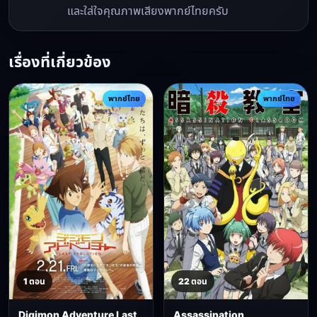
และใส่ใจคุณภาพเสียงพากย์ไทยครับ
เรื่องที่เกี่ยวข้อง
พากย์ไทย
พากย์ไทย
1 ตอน
22 ตอน
Digimon Adventure Last
Assassination