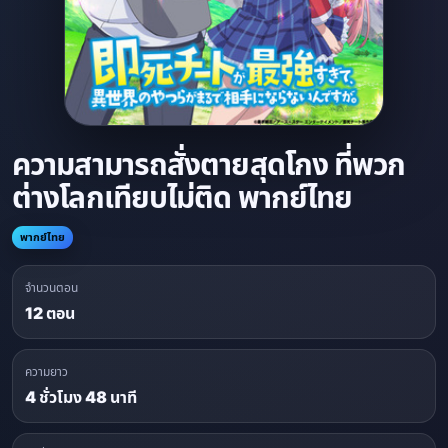
ความสามารถสั่งตายสุดโกง ที่พวก
ต่างโลกเทียบไม่ติด พากย์ไทย
พากย์ไทย
จำนวนตอน
12 ตอน
ความยาว
4 ชั่วโมง 48 นาที