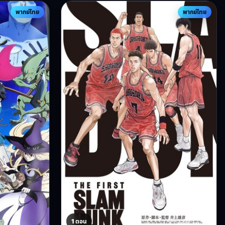
พากย์ไทย
พากย์ไทย
1 ตอน