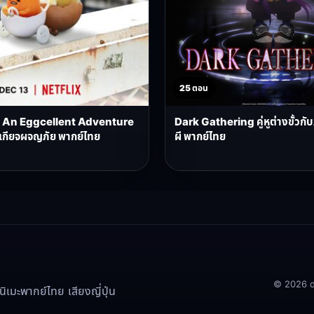
25 ตอน
An Eggcellent Adventure
Dark Gathering คู่หูต่างขั้วกั
ี้เกียจผจญภัย พากย์ไทย
ผี พากย์ไทย
© 2026 doo
เมะพากย์ไทย เสียงญี่ปุ่น