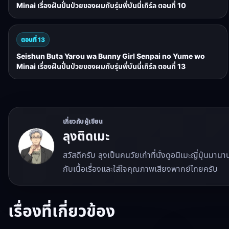
Minai เรื่องฝันปั่นป่วยของผมกับรุ่นพี่บันนี่เกิร์ล ตอนที่ 10
ตอนที่ 13
Seishun Buta Yarou wa Bunny Girl Senpai no Yume wo
Minai เรื่องฝันปั่นป่วยของผมกับรุ่นพี่บันนี่เกิร์ล ตอนที่ 13
เกี่ยวกับผู้เขียน
ลุงติดเมะ
สวัสดีครับ ลุงเป็นคนวัยเก๋าที่นั่งดูอนิเมะญี่ปุ่นมา
กับเนื้อเรื่องและใส่ใจคุณภาพเสียงพากย์ไทยครับ
เรื่องที่เกี่ยวข้อง