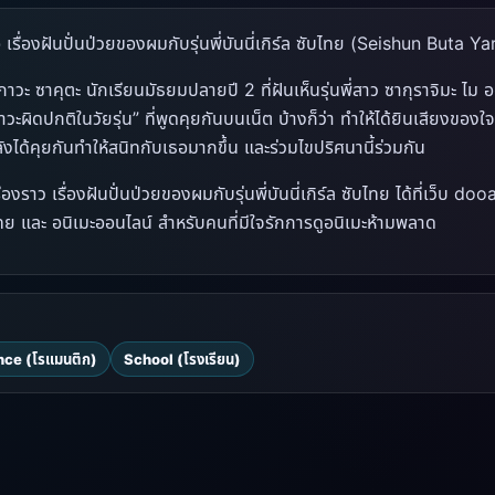
่อ เรื่องฝันปั่นป่วยของผมกับรุ่นพี่บันนี่เกิร์ล ซับไทย (Seishun 
าวะ ซาคุตะ นักเรียนมัธยมปลายปี 2 ที่ฝันเห็นรุ่นพี่สาว ซากุราจิมะ ไม อ
วะผิดปกติในวัยรุ่น” ที่พูดคุยกันบนเน็ต บ้างก็ว่า ทำให้ได้ยินเสียงข
ลังได้คุยกันทำให้สนิทกับเธอมากขึ้น และร่วมไขปริศนานี้ร่วมกัน
ื่องราว เรื่องฝันปั่นป่วยของผมกับรุ่นพี่บันนี่เกิร์ล ซับไทย ได้ที่เว็บ 
ย และ อนิเมะออนไลน์ สำหรับคนที่มีใจรักการดูอนิเมะห้ามพลาด
ce (โรแมนติก)
School (โรงเรียน)