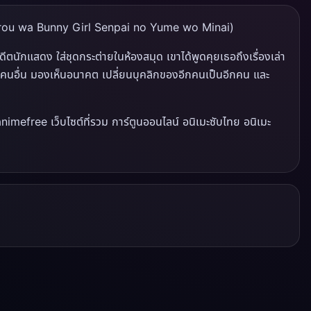
Buta Yarou wa Bunny Girl Senpai no Yume wo Minai)
ดีตนักแสดง ใส่ชุดกระต่ายในห้องสมุด เขาได้พูดคุยเธอถึงเรื่องเล่า
องใจคนอื่น มองเห็นอนาคต เปลี่ยนบุคลิกของอีกคนเป็นอีกคน และ
dooanimefree เว็บไซต์ที่รวม การ์ตูนออนไลน์ อนิเมะซับไทย อนิเมะ