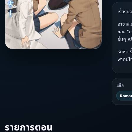
เรื่องย
อาซาสะก
ของ “ภา
อื่นๆ ห
รับชมเร
พากย์ไท
แท็ก
Roman
รายการตอน