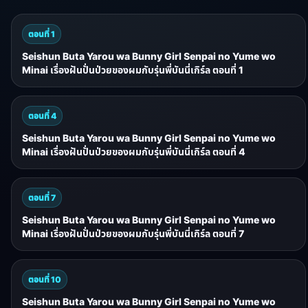
ตอนที่ 1
Seishun Buta Yarou wa Bunny Girl Senpai no Yume wo
Minai เรื่องฝันปั่นป่วยของผมกับรุ่นพี่บันนี่เกิร์ล ตอนที่ 1
ตอนที่ 4
Seishun Buta Yarou wa Bunny Girl Senpai no Yume wo
Minai เรื่องฝันปั่นป่วยของผมกับรุ่นพี่บันนี่เกิร์ล ตอนที่ 4
ตอนที่ 7
Seishun Buta Yarou wa Bunny Girl Senpai no Yume wo
Minai เรื่องฝันปั่นป่วยของผมกับรุ่นพี่บันนี่เกิร์ล ตอนที่ 7
ตอนที่ 10
Seishun Buta Yarou wa Bunny Girl Senpai no Yume wo