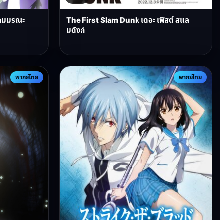
ิตเกมมรณะ
The First Slam Dunk เดอะ เฟิสต์ สแล
มดังก์
พากย์ไทย
พากย์ไทย