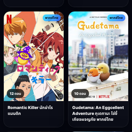
พากย์ไทย
พากย์ไทย
12 ตอน
10 ตอน
Romantic Killer นักฆ่าโร
Gudetama: An Eggcellent
แมนติก
Adventure กุเดทามะ ไข่ขี้
เกียจผจญภัย พากย์ไทย