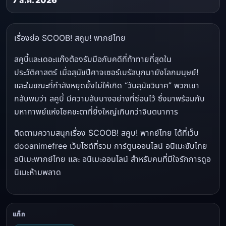
7 ส.ค. 2026
เรื่องย่อ SCOOB! สคูบ! พากย์ไทย
สคูบี้และเดอะแก๊งต้องรับมือกับคดีที่ท้าทายที่สุดใน
ประวัติศาสตร์ เมื่อสุนัขปีศาจเซอร์เบรัสบุกมายังโลกมนุษย์!
และในขณะที่กำลังหยุดยั้งไม่ให้เกิด “วันสุนัขวินาศ” พวกเขา
กลับพบว่า สคูบี้ มีความลับบางอย่างที่ซ่อนไว้ ซึ่งมาพร้อมกับ
มหากาพย์แห่งโชคชะตาที่ยิ่งใหญ่เกินกว่าจินตนาการ
ติดตามความสนุกเรื่อง SCOOB! สคูบ! พากย์ไทย ได้ที่เว็บ
dooanimefree เว็บไซต์ที่รวม การ์ตูนออนไลน์ อนิเมะซับไทย
อนิเมะพากย์ไทย และ อนิเมะออนไลน์ สำหรับคนที่มีใจรักการดูอ
นิเมะห้ามพลาด
แท็ก