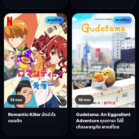
พากย์ไทย
พากย์ไทย
12 ตอน
10 ตอน
Romantic Killer นักฆ่าโร
Gudetama: An Eggcellent
แมนติก
Adventure กุเดทามะ ไข่ขี้
เกียจผจญภัย พากย์ไทย