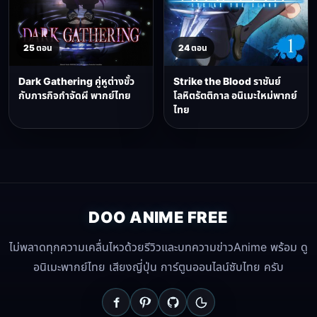
25 ตอน
24 ตอน
Dark Gathering คู่หูต่างขั้ว
Strike the Blood ราชันย์
กับภารกิจกำจัดผี พากย์ไทย
โลหิตรัตติกาล อนิเมะใหม่พากย์
ไทย
DOO ANIME FREE
ไม่พลาดทุกความเคลื่นไหวด้วยรีวิวและบทความข่าวAnime พร้อม ดู
อนิเมะพากย์ไทย เสียงญี่ปุ่น การ์ตูนออนไลน์ซับไทย ครับ