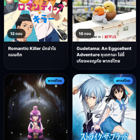
12 ตอน
10 ตอน
Romantic Killer นักฆ่าโร
Gudetama: An Eggcellent
แมนติก
Adventure กุเดทามะ ไข่ขี้
เกียจผจญภัย พากย์ไทย
พากย์ไทย
พากย์ไทย