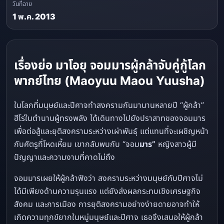
วันที่ฉาย
1 พ.ค. 2013
เรื่องย่อ มาโอยุ จอมมารผู้กล้าจับคู่กู้โลก
พากย์ไทย (Maoyuu Maou Yuusha)
ในโลกที่มนุษย์และปีศาจทำสงครามกันมานานหลายปี “ผู้กล้า”
ฮีโร่ในตำนานผู้ทรงพลัง ได้เดินทางไปยังปราสาทของจอมมาร
เพื่อต่อสู้และยุติสงครามระหว่างเผ่าพันธุ์ แต่แทนที่จะเผชิญหน้า
กับศัตรูที่โหดเหี้ยม เขากลับพบกับ “จอม
มาร”
หญิงสาวผู้มี
ปัญญาและความงามที่คาดไม่ถึง
จอมมารเผยให้ผู้กล้าฟังว่า สงครามระหว่างมนุษย์กับปีศาจไม่
ได้มีเพียงด้านความรุนแรง แต่ยังส่งผลกระทบเชิงเศรษฐกิจ
สังคม และการเมือง การยุติสงครามอย่างง่ายดายอาจทำให้
เกิดความทุกข์ยากในหมู่มนุษย์และปีศาจ เธอจึงเสนอให้ผู้กล้า