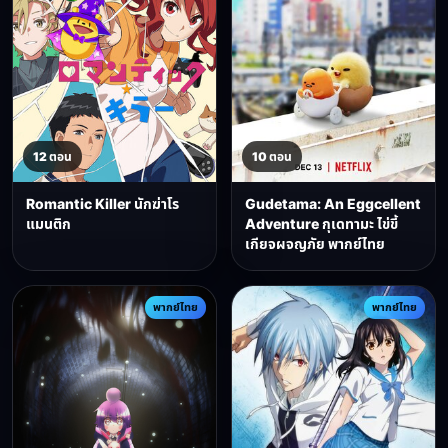
12 ตอน
10 ตอน
Romantic Killer นักฆ่าโร
Gudetama: An Eggcellent
แมนติก
Adventure กุเดทามะ ไข่ขี้
เกียจผจญภัย พากย์ไทย
พากย์ไทย
พากย์ไทย