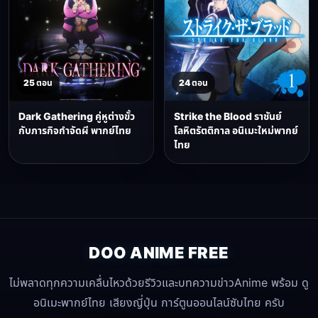
25 ตอน
24 ตอน
Dark Gathering คู่หูต่างขั้ว
Strike the Blood ราชันย์
กับภารกิจกำจัดผี พากย์ไทย
โลหิตรัตติกาล อนิเมะใหม่พากย์
ไทย
DOO ANIME FREE
ไม่พลาดทุกความเคลื่นไหวด้วยรีวิวและบทความข่าวAnime พร้อม ดู
อนิเมะพากย์ไทย เสียงญี่ปุ่น การ์ตูนออนไลน์ซับไทย ครับ