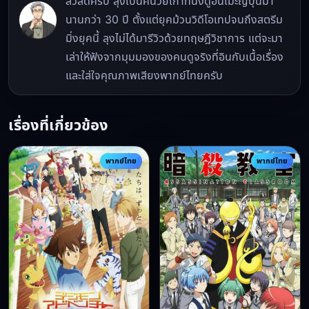
สวัสดีครับ ลุงเป็นคนวัยเก๋าที่นั่งดูอนิเมะญี่ปุ่นมา
นานกว่า 30 ปี ตั้งแต่ยุคม้วนวิดีโอเทปจนถึงสตรีม
มิ่งยุคนี้ ลุงไม่ได้มารีวิวด้วยทฤษฎีวิชาการ แต่จะมา
เล่าให้ฟังจากมุมมองของคนดูจริงที่อินกับเนื้อเรื่อง
และใส่ใจคุณภาพเสียงพากย์ไทยครับ
เรื่องที่เกี่ยวข้อง
พากย์ไทย
พากย์ไทย