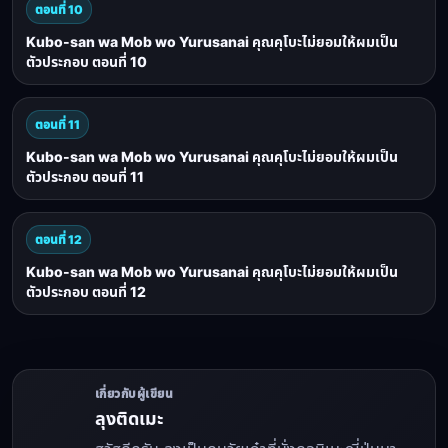
ตอนที่ 10
Kubo-san wa Mob wo Yurusanai คุณคุโบะไม่ยอมให้ผมเป็น
ตัวประกอบ ตอนที่ 10
ตอนที่ 11
Kubo-san wa Mob wo Yurusanai คุณคุโบะไม่ยอมให้ผมเป็น
ตัวประกอบ ตอนที่ 11
ตอนที่ 12
Kubo-san wa Mob wo Yurusanai คุณคุโบะไม่ยอมให้ผมเป็น
ตัวประกอบ ตอนที่ 12
เกี่ยวกับผู้เขียน
ลุงติดเมะ