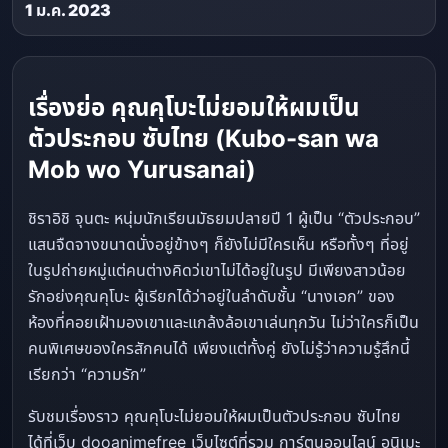
1 ม.ค. 2023
เรื่องย่อ คุณคุโบะไม่ยอมให้ผมเป็น
ตัวประกอบ ซับไทย (Kubo-san wa
Mob wo Yurusanai)
ชิราอิชิ จุนตะ หนุ่มนักเรียนมัธยมปลายปี 1 ผู้เป็น “ตัวประกอบ”
แสนจืดจางขนาดนั่งอยู่ข้างๆ ก็ยังไม่มีใครเห็น หรือทั้งๆ ที่อยู่
ในรูปถ่ายหมู่แต่คนต่างคิดว่เขาไม่ได้อยู่ในรูป มีเพียงสาวน้อย
รักอย่งคุณคุโบะ ผู้เรียกได้ว่าอยู่ในลำดับชั้น “นางเอก” ของ
ห้องที่คอยเฝ้ามองเขาและแกล้งล้อเขาเล่นทุกวัน ไม่ว่าใครก็เป็น
คนพิเศษของใครสักคนได้ เพียงแต่ทั้งคู่ ยังไม่รู้ว่าความรู้สึกนี้
เรียกว่า “ความรัก”
รับชมเรื่องราว คุณคุโบะไม่ยอมให้ผมเป็นตัวประกอบ ซับไทย
ได้ที่เว็บ dooanimefree เว็บไซต์ที่รวม การ์ตูนออนไลน์ อนิเมะ