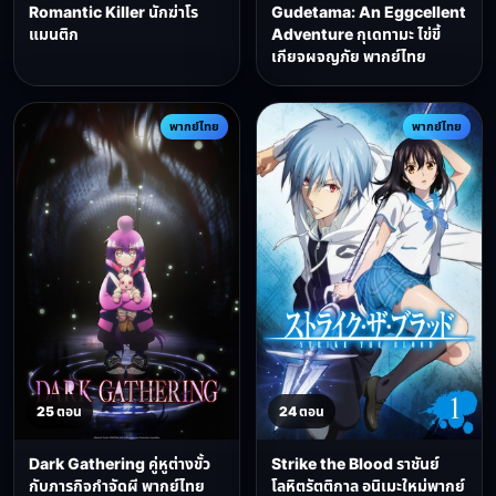
Romantic Killer นักฆ่าโร
Gudetama: An Eggcellent
แมนติก
Adventure กุเดทามะ ไข่ขี้
เกียจผจญภัย พากย์ไทย
พากย์ไทย
พากย์ไทย
25 ตอน
24 ตอน
Dark Gathering คู่หูต่างขั้ว
Strike the Blood ราชันย์
กับภารกิจกำจัดผี พากย์ไทย
โลหิตรัตติกาล อนิเมะใหม่พากย์