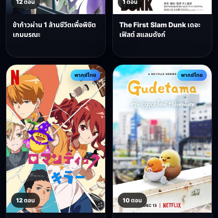
12 ตอน
1 ตอน
ข้าก้าวผ่าน 1 ล้านชีวิตเพื่อพิชิต
The First Slam Dunk เดอะ
เกมมรณะ
เฟิสต์ สแลมดังก์
พากย์ไทย
พากย์ไทย
12 ตอน
10 ตอน