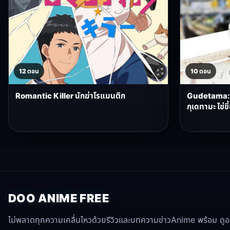
12 ตอน
10 ตอน
Romantic Killer นักฆ่าโรแมนติก
Gudetama: 
กุเดทามะ ไข่ข
DOO ANIME FREE
ไม่พลาดทุกความเคลื่นไหวด้วยรีวิวและบทความข่าวAnime พร้อม ดูอนิ