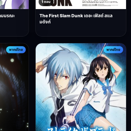
1 ตอน
ิตเกมมรณะ
The First Slam Dunk เดอะ เฟิสต์ สแล
มดังก์
พากย์ไทย
พากย์ไทย