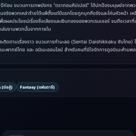
3 ปีก่อน ขบวนการเทพมังกร “ดรากอนคีปเปอร์” ได้ปกป้องมนุษย์จากพวกเ
นจริงพวกเหล่าร้ายได้แพ้ตั้งแต่ปีแรกโดยถูกบุกถึงรังและโค่นหัวหน้า เ
ื่อผลประโยชน์เรื่องชื่อเสียงและเงินทองของพวกเรนเจอร์ จนถึงเวลาที่เ
จะเล่นงานพวกนั้นจากภายใน
ะติดตามเรื่องราว ขบวนการกำมะลอ (Sentai Daishikkaku ซับไทย) ได้ที
เมะพากย์ไทย และ อนิเมะออนไลน์ สำหรับคนที่มีใจรักการดูอนิเมะห้ามพ
(ต่อสู้)
Fantasy (แฟนตาซี)