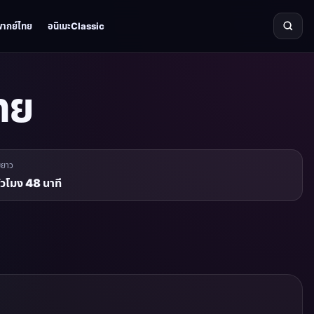
พากย์ไทย
อนิเมะClassic
ทย
มยาว
ั่วโมง 48 นาที