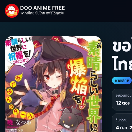
ขอ
ไท
พากย์ไทย
จำนวนตอน
12 ตอน
วันที่ฉาย
4 มิ.ย.