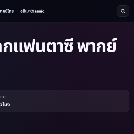
พากย์ไทย
อนิเมะClassic
โลกแฟนตาซี พากย์
มยาว
ั่วโมง