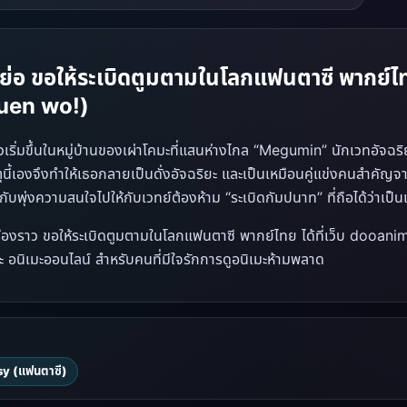
องย่อ ขอให้ระเบิดตูมตามในโลกแฟนตาซี พากย
uen wo!)
าวเริ่มขึ้นในหมู่บ้านของเผ่าโคมะที่แสนห่างไกล “Megumin” นักเวทอัจฉริย
ุนี้เองจึงทำให้เธอกลายเป็นดั่งอัจฉริยะ และเป็นเหมือนคู่แข่งคนสำคัญ
กับพุ่งความสนใจไปให้กับเวทย์ต้องห้าม “ระเบิดกัมปนาท” ที่ถือได้ว่าเ
ื่องราว ขอให้ระเบิดตูมตามในโลกแฟนตาซี พากย์ไทย ได้ที่เว็บ dooanim
 อนิเมะออนไลน์ สำหรับคนที่มีใจรักการดูอนิเมะห้ามพลาด
y (แฟนตาซี)