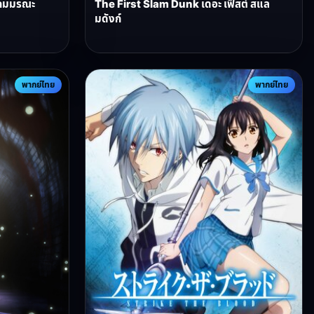
ิตเกมมรณะ
The First Slam Dunk เดอะ เฟิสต์ สแล
มดังก์
พากย์ไทย
พากย์ไทย