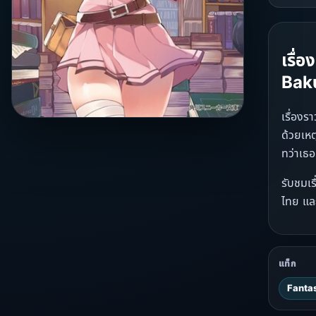
เรื่
Bak
เรื่องร
ด้วยเหต
ทว่าเธอ
รับชมเร
ไทย และ
แท็ก
Fantas