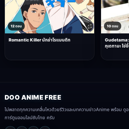
12 ตอน
10 ตอน
Romantic Killer นักฆ่าโรแมนติก
Gudetama: 
กุเดทามะ ไข่ข
DOO ANIME FREE
ไม่พลาดทุกความเคลื่นไหวด้วยรีวิวและบทความข่าวAnime พร้อม ดูอนิ
การ์ตูนออนไลน์ซับไทย ครับ