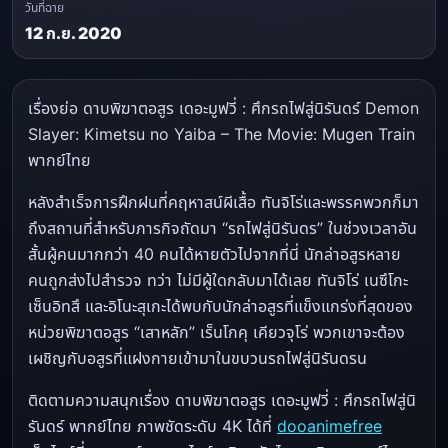
วันที่ฉาย
12 ก.ย. 2020
เรื่องย่อ ดาบพิฆาตอสูร เดอะมูฟวี่ : ศึกรถไฟสู่นิรันดร์ Demon
Slayer: Kimetsu no Yaiba – The Movie: Mugen Train
พากย์ไทย
หลังสำเร็จการฝึกฝนที่คฤหาสน์ผีเสื้อ ทันจิโร่และพรรคพวกก็มา
ถึงสถานที่สำหรับภารกิจถัดมา “รถไฟสู่นิรันดร” ในช่วงเวลาอัน
สั้นผู้คนมากกว่า 40 คนได้หายตัวไปจากที่นี่ นักล่าอสูรหลาย
คนถูกส่งไปสำรวจ ทว่า ไม่มีผู้ใดกลับมาได้เลย ทันจิโร่ เนซึโกะ
เซ็นอิทสึ และอิโนะสุเกะได้พบกับนักล่าอสูรที่แข็งแกร่งที่สุดของ
หน่วยพิฆาตอสูร “เสาหลัก” เร็นโกคุ เคียวจุโร่ พวกเขาจะต้อง
เผชิญกับอสูรที่แฝงกายเข้ามาในขบวนรถไฟสู่นิรันดรน
ติดตามความสนุกเรื่อง ดาบพิฆาตอสูร เดอะมูฟวี่ : ศึกรถไฟสู่นิ
รันดร์ พากย์ไทย ภาพชัดระดับ 4K ได้ที่
dooanimefree