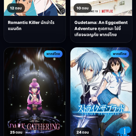
12 ตอน
10 ตอน
Romantic Killer นักฆ่าโร
Gudetama: An Eggcellent
แมนติก
Adventure กุเดทามะ ไข่ขี้
เกียจผจญภัย พากย์ไทย
พากย์ไทย
พากย์ไทย
25 ตอน
24 ตอน