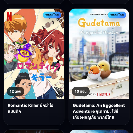
พากย์ไทย
พากย์ไทย
12 ตอน
10 ตอน
Romantic Killer นักฆ่าโร
Gudetama: An Eggcellent
แมนติก
Adventure กุเดทามะ ไข่ขี้
เกียจผจญภัย พากย์ไทย