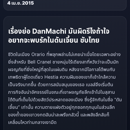
4 เม.ย. 2015
เรื่องย่อ DanMachi มันผิดรึไงถ้าใจ
อยากจะพบรักในดันเจี้ยน ซับไทย
ชีวิตในเมือง Orario ที่พลุกพล่านไม่เคยน่าเบื่อโดยเฉพาะอย่าง
ยิ่งสําหรับ Bell Cranel ชายหนุ่มไร้เดียงสาที่หวังว่าจะเป็นนัก
ผจญภัยที่ยิ่งใหญ่ที่สุดในแผ่นดิน หลังจากมีโอกาสได้พบกับ
เทพธิดาผู้โดดเดี่ยว Hestia ความฝันของเขาก็เข้าใกล้ความ
เป็นจริงมากขึ้น ด้วยการสนับสนุนของเธอ เบลล์จึงเริ่มต้น
ภารกิจอันน่าอัศจรรย์ในขณะที่เขาผจญภัยลึกเข้าไปในสุสาน
ใต้ดินที่เต็มไปด้วยสัตว์ประหลาดของเมือง ซึ่งรู้จักกันในชื่อ “ดัน
เจี้ยน” เท่านั้น ความตายแฝงตัวอยู่ทุกซอกทุกมุมในส่วนลึก
ของถ้ําของเขาวงกตอันน่าสะพรึงกลัวนี้ และพลังลึกลับก็
เคลื่อนไหวท่ามกลางเงามืด