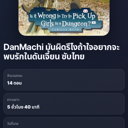
DanMachi มันผิดรึไงถ้าใจอยากจะ
พบรักในดันเจี้ยน ซับไทย
จำนวนตอน
14 ตอน
ความยาว
5 ชั่วโมง 40 นาที
วันที่ฉาย