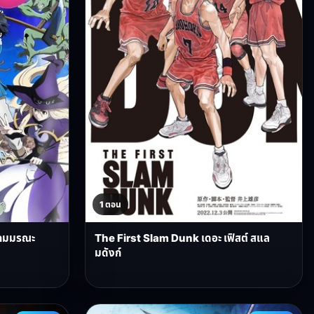
1 ตอน
ิตเกมมรณะ
The First Slam Dunk เดอะ เฟิสต์ สแล
มดังก์