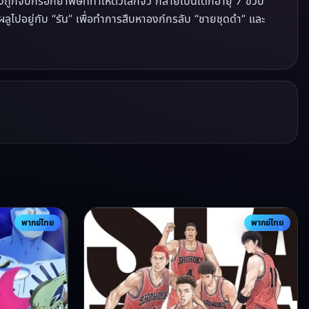
งถูกจับกรอกยาพิษที่ทำให้ตัวเล็กจิ๋ว กลายเป็นเด็กอายุ 7 ขวบ
ับผลูไปอยู่กับ “รัน” เพื่อทำการสืบหาองก์กรลับ “ชายชุดดำ” และ
พากย์ไทย
พากย์ไทย