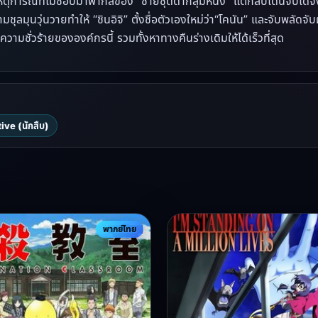
หตุการณ์ที่ไม่ชอบมาพากลของ “ชายชุดดำกลุ่มหนึ่ง” แต่กลับโดนจับได้จึ
มชุลมุนวุ่นวายทำให้ “ชินอิจิ” ตั้งชื่อตัวเองใหม่ว่า“โคนัน” และจับพลัดจ
ความชั่วร้ายขององค์กรนี้ รวมทั้งหาทางคืนร่างเดิมให้ได้เร็วที่สุด
ive (นักสืบ)
พากย์ไทย