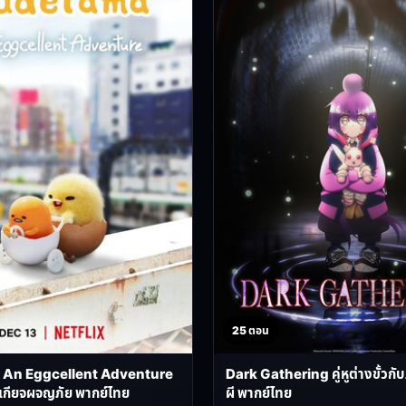
25 ตอน
An Eggcellent Adventure
Dark Gathering คู่หูต่างขั้วกั
ี้เกียจผจญภัย พากย์ไทย
ผี พากย์ไทย