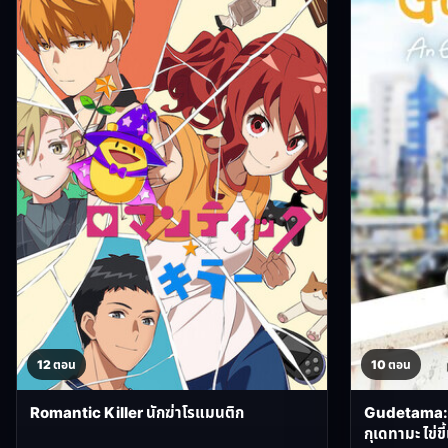
12 ตอน
10 ตอน
Romantic Killer นักฆ่าโรแมนติก
Gudetama: 
กุเดทามะ ไข่ข