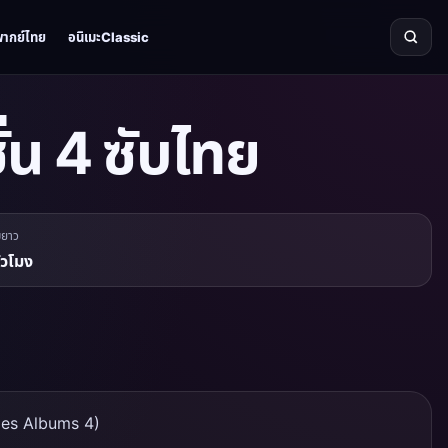
พากย์ไทย
อนิเมะClassic
ั่น 4 ซับไทย
มยาว
ั่วโมง
iries Albums 4)