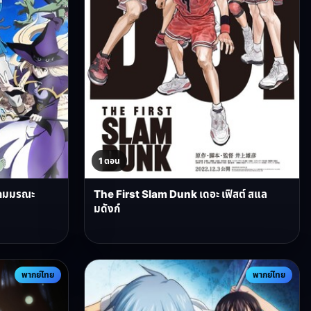
1 ตอน
ิตเกมมรณะ
The First Slam Dunk เดอะ เฟิสต์ สแล
มดังก์
พากย์ไทย
พากย์ไทย