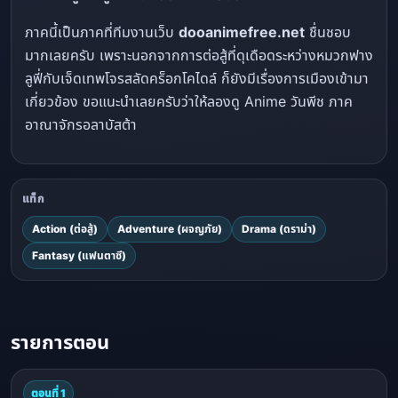
ภาคนี้เป็นภาคที่ทีมงานเว็บ
dooanimefree.net
ชื่นชอบ
มากเลยครับ เพราะนอกจากการต่อสู้ที่ดุเดือดระหว่างหมวกฟาง
ลูฟี่กับเจ็ดเทพโจรสลัดคร็อกโคไดล์ ก็ยังมีเรื่องการเมืองเข้ามา
เกี่ยวข้อง ขอแนะนำเลยครับว่าให้ลองดู Anime วันพีช ภาค
อาณาจักรอลาบัสต้า
แท็ก
Action (ต่อสู้)
Adventure (ผจญภัย)
Drama (ดราม่า)
Fantasy (แฟนตาซี)
รายการตอน
ตอนที่ 1