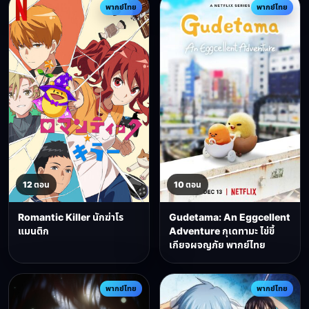
พากย์ไทย
พากย์ไทย
12 ตอน
10 ตอน
Romantic Killer นักฆ่าโร
Gudetama: An Eggcellent
แมนติก
Adventure กุเดทามะ ไข่ขี้
เกียจผจญภัย พากย์ไทย
พากย์ไทย
พากย์ไทย