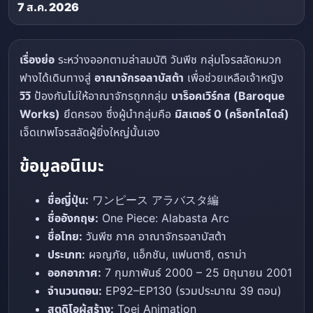
7 ส.ค. 2026
เรื่องย่อ
ระหว่างออกตามล่าสมบัติ วันพีช กลุ่มโจรสลัดหมวก
ฟางได้เดินทางสู่
อาณาจักรอลาบัสต้า
เพื่อช่วยเหลือเจ้าหญิง
วิวิ
ป้องกันไม่ให้อาณาจักรถูกกลุ่ม
บาร็อคเวิร์กส (Baroque
Works)
ยึดครอง ซึ่งผู้นำกลุ่มคือ
มิสเตอร์ 0 (คร็อกโคไดล์)
เจ็ดเทพโจรสลัดผู้ยิ่งใหญ่นั้นเอง
ข้อมูลอนิเมะ
ชื่อญี่ปุ่น:
ワンピース アラバスタ編
ชื่ออังกฤษ:
One Piece: Alabasta Arc
ชื่อไทย:
วันพีซ ภาค อาณาจักรอลาบัสต้า
ประเภท:
ผจญภัย, แอ็กชัน, แฟนตาซี, ดราม่า
ออกอากาศ:
7 กุมภาพันธ์ 2000 – 25 มิถุนายน 2001
จำนวนตอน:
EP92–EP130 (รวมประมาณ 39 ตอน)
สตูดิโอผู้สร้าง:
Toei Animation