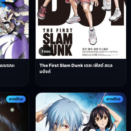
1 ตอน
ิตเกมมรณะ
The First Slam Dunk เดอะ เฟิสต์ สแล
มดังก์
พากย์ไทย
พากย์ไทย