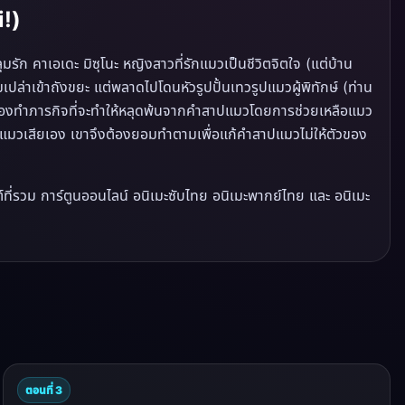
i!)
มรัก คาเอเดะ มิซุโนะ หญิงสาวที่รักแมวเป็นชีวิตจิตใจ (แต่บ้าน
เปล่าเข้าถังขยะ แต่พลาดไปโดนหัวรูปปั้นเทวรูปแมวผู้พิทักษ์ (ท่าน
าต้องทำภารกิจที่จะทำให้หลุดพ้นจากคำสาปแมวโดยการช่วยเหลือแมว
นแมวเสียเอง เขาจึงต้องยอมทำตามเพื่อแก้คำสาปแมวไม่ให้ตัวของ
ที่รวม การ์ตูนออนไลน์ อนิเมะซับไทย อนิเมะพากย์ไทย และ อนิเมะ
ตอนที่ 3