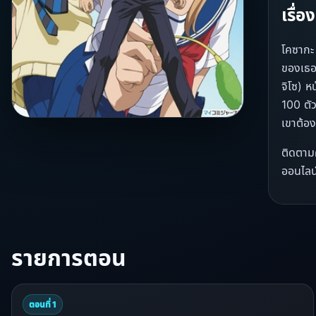
เรื่
โคซากะ 
ของเธอเ
จิโซ) 
100 ตั
เขาต้อ
ติดตามค
ออนไลน์
รายการตอน
ตอนที่ 1