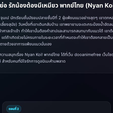
องย่อ รักน้องต้องมีเหมียว พากย์ไทย (Nyan Ko
จุนเป นักเรียนชั้นมัธยมปลายชั้นปีที่ 2 ผู้แพ้ขนแมวอย่างสุดๆ เขาตกหลุ
ลี้ยงสุนัข) วันหนึ่งที่เขาเดินกลับบ้าน เขาพยายามจะเตะกระป๋องน้ำอัดลม
หน้าศาลเจ้าเข้า ทำให้เขานั้นต้องคำสาปและสามารถสนทนากับแมวได้ เข
ว แต่ถ้าเกิดช่วยไม่ครบภายในระยะเวลาที่กำหนดจะทำให้เขาต้องกลายเป็
งตายด้วยอาการแพ้ขนแมวนั่นเอง
วามสนุกเรื่อง Nyan Koi! พากย์ไทย ได้ที่เว็บ dooanimefree เว็บไซต์
 สำหรับคนที่มีใจรักการดูอนิเมะห้ามพลาด
ตอนที่ 2