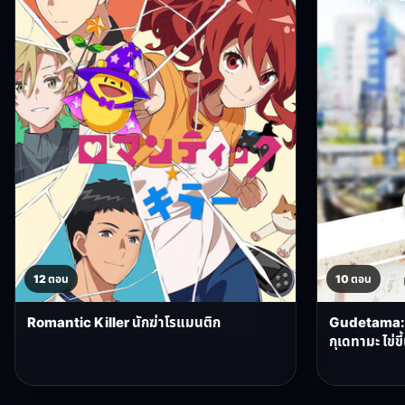
12 ตอน
10 ตอน
Romantic Killer นักฆ่าโรแมนติก
Gudetama: 
กุเดทามะ ไข่ข