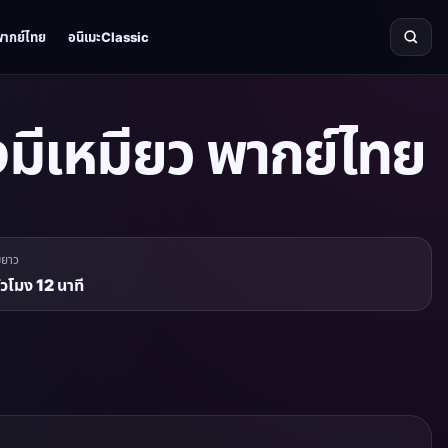
พากย์ไทย
อนิเมะClassic
งมีเหมียว พากย์ไทย
มยาว
ั่วโมง 12 นาที