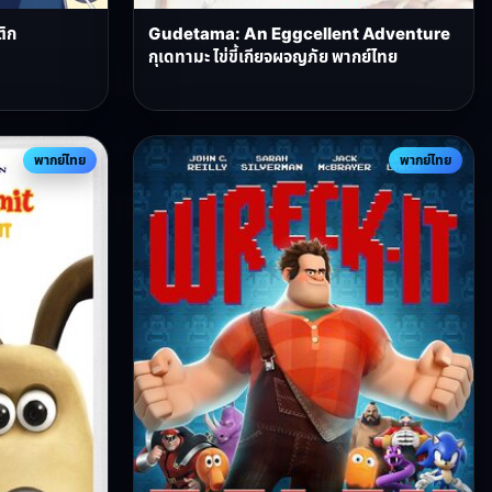
ติก
Gudetama: An Eggcellent Adventure
กุเดทามะ ไข่ขี้เกียจผจญภัย พากย์ไทย
พากย์ไทย
พากย์ไทย