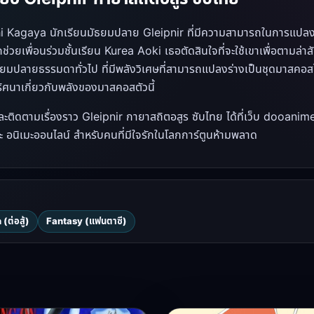
i Kagaya นักเรียนมัธยมปลาย Gleipnir ที่มีความสามารถในการแปลงร่าง
ช่วยเพื่อนร่วมชั้นเรียน Kurea Aoki เธอตัดสินใจที่จะใช้เขาเพื่อตามล่า
ธยมปลาย​ธรรมดาทั่วไป ที่มีพลังวิเศษที่สามารถแปลงร่างเป็นชุดมาสคอสได
ิศนา​เกี่ยวกับพลังของมาสคอสตัวนี้
ะติดตามเรื่องราว Gleipnir กายาสถิตอสูร ซับไทย ได้ที่เว็บ dooanimef
 อนิเมะออนไลน์ สำหรับคนที่มีใจรักในโลกการ์ตูนห้ามพลาด
(ต่อสู้)
Fantasy (แฟนตาซี)