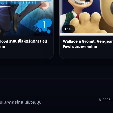
1 ตอน
lood ราชันย์โลหิตรัตติกาล อนิ
Wallace & Gromit: Vengea
ไทย
Fowl อนิเมะพากย์ไทย
© 2026 doo
เมะพากย์ไทย เสียงญี่ปุ่น