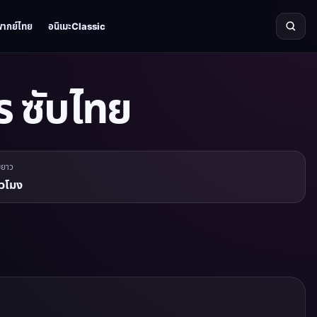
พากย์ไทย
อนิเมะClassic
ร ซับไทย
มยาว
ั่วโมง