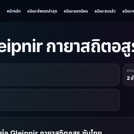
หน้าหลัก
อนิเมะอัพเดทล่าสุด
อนิเมะยอดนิยม
อนิเมะจบแล้ว
อนิเมะ
eipnir กายาสถิตอสู
ควา
2 ช
องย่อ Gleipnir กายาสถิตอสูร ซับไทย