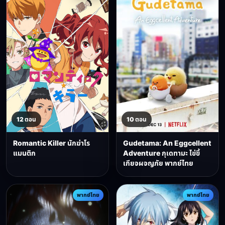
12 ตอน
10 ตอน
Romantic Killer นักฆ่าโร
Gudetama: An Eggcellent
แมนติก
Adventure กุเดทามะ ไข่ขี้
เกียจผจญภัย พากย์ไทย
พากย์ไทย
พากย์ไทย