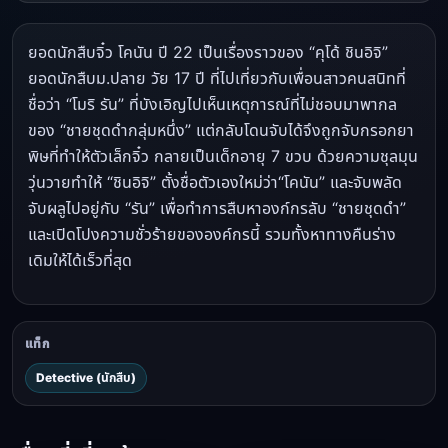
ยอดนักสืบจิ๋ว โคนัน ปี 22 เป็นเรื่องราวของ “คุโด้ ชินอิจิ”
ยอดนักสืบม.ปลาย วัย 17 ปี ที่ไปเที่ยวกับเพื่อนสาวคนสนิทที่
ชื่อว่า “โมริ รัน” ที่บังเอิญไปเห็นเหตุการณ์ที่ไม่ชอบมาพากล
ของ “ชายชุดดำกลุ่มหนึ่ง” แต่กลับโดนจับได้จึงถูกจับกรอกยา
พิษที่ทำให้ตัวเล็กจิ๋ว กลายเป็นเด็กอายุ 7 ขวบ ด้วยความชุลมุน
วุ่นวายทำให้ “ชินอิจิ” ตั้งชื่อตัวเองใหม่ว่า“โคนัน” และจับพลัด
จับผลูไปอยู่กับ “รัน” เพื่อทำการสืบหาองก์กรลับ “ชายชุดดำ”
และเปิดโปงความชั่วร้ายขององค์กรนี้ รวมทั้งหาทางคืนร่าง
เดิมให้ได้เร็วที่สุด
แท็ก
Detective (นักสืบ)