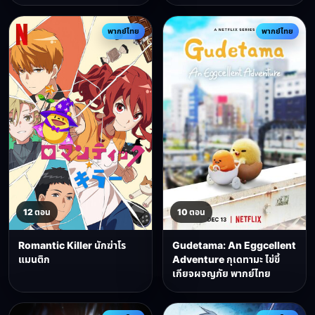
พากย์ไทย
พากย์ไทย
12 ตอน
10 ตอน
Romantic Killer นักฆ่าโร
Gudetama: An Eggcellent
แมนติก
Adventure กุเดทามะ ไข่ขี้
เกียจผจญภัย พากย์ไทย