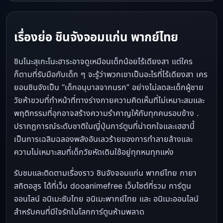
เรื่องย่อ ชินจังจอมแก่น พากย์ไทย
ชินโนะสุเกะโนะฮาระอาจดูเหมือนเด็กน้อยไร้เดียงสา แต่ใคร
ก็ตามที่รับมือกับเด็ก ๆ จะรู้ว่าพวกเขาเป็นอะไรที่ไร้เดียงสา เคร
ยอนชินจังเป็น “เด็กอนุบาลจากนรก” อย่างไม่ลดละเด็กผู้ชาย
วัยห้าขวบที่ทำหน้าที่ทางร่างกายความคิดเห็นที่ไม่เหมาะสมและ
พฤติกรรมที่อุกอาจสร้างความรำคาญให้กับทุกคนรอบข้าง .
ปรากฏการณ์ระดับชาติในญี่ปุ่นการ์ตูนที่น่าตกใจและเฮฮานี้
เป็นการเฉลิมฉลองพลังอันเลวร้ายของการทำลายล้างและ
ความไม่เหมาะสมที่เด็กวัยหัดเดินใช้อยู่ทุกหนทุกแห่ง
รับชมและติดตามเรื่องราว ชินจังจอมแก่น พากย์ไทย กายา
สถิตอสูร ได้ที่เว็บ dooanimefree เว็บไซต์ที่รวม การ์ตูน
ออนไลน์ อนิเมะซับไทย อนิเมะพากย์ไทย และ อนิเมะออนไลน์
สำหรับคนที่มีใจรักในโลกการ์ตูนห้ามพลาด